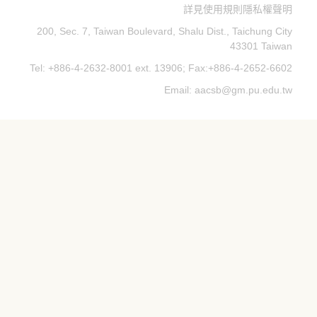
詳見使用規則隱私權聲明
200, Sec. 7, Taiwan Boulevard, Shalu Dist., Taichung City
43301 Taiwan
Tel: +886-4-2632-8001 ext. 13906; Fax:+886-4-2652-6602
Email: aacsb@gm.pu.edu.tw